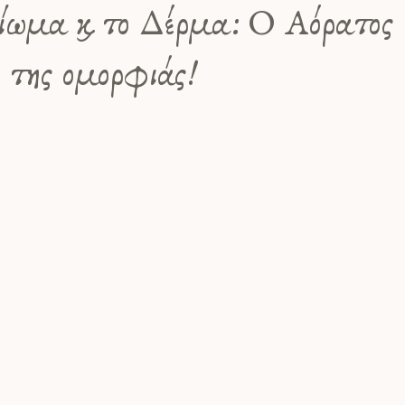
ωμα και το Δέρμα: Ο Αόρατος
της ομορφιάς!