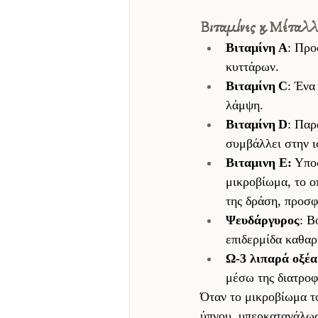
Βιταμίνες και Μέταλ
Βιταμίνη Α
: Προ
κυττάρων. 
Βιταμίνη C
: Ένα
λάμψη. 
Βιταμίνη D
: Παρ
συμβάλλει στην ι
Βιταμινη Ε:
 Yπο
μικροβίωμα, το ο
της δράση, προσφ
Ψευδάργυρος
: Β
επιδερμίδα καθαρή
Ω-3 λιπαρά οξέα
μέσω της διατροφ
Όταν το μικροβίωμα το
ύπνου, υπερκατανάλωσ