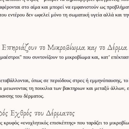
αφέρονται στο αίμα και μπορεί να εμφανιστούν ως προβλήμα
 του εντέρου δεν ωφελεί μόνο τη σωματική υγεία αλλά και τη
 Επηρεάζουν το Μικροβίωμα και το Δέρμα
"μαέστροι" που συντονίζουν το μικροβίωμα και, κατ’ επέκταση
μεταβάλλονται, όπως σε περιόδους στρες ή εμμηνόπαυσης, το
 μειωνοντας τη ποικιλια των βακτηριων και μεταξύ άλλων, ε
ρανσης του δέρματος. 
ός Εχθρός του Δέρματος 
ας κρυφός «ενοχλητικός επισκέπτης» που ταράζει το μικροβίω