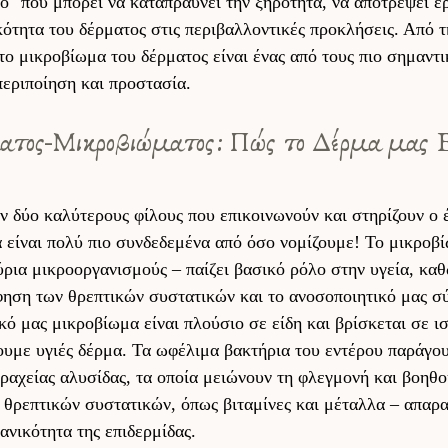
ρο" που μπορεί να καταπραΰνει την ξηρότητα, να αποτρέψει ε
κότητα του δέρματος στις περιβαλλοντικές προκλήσεις. Από 
το μικροβίωμα του δέρματος είναι ένας από τους πιο σημαντ
εριποίηση και προστασία. 
τος-Μικροβιώματος: Πώς το Δέρμα μας Επ
 δύο καλύτερους φίλους που επικοινωνούν και στηρίζουν ο έ
α είναι πολύ πιο συνδεδεμένα από όσο νομίζουμε! Το μικροβ
ρια μικροοργανισμούς – παίζει βασικό ρόλο στην υγεία, καθ
φηση των θρεπτικών συστατικών και το ανοσοποιητικό μας σ
κό μας μικροβίωμα είναι πλούσιο σε είδη και βρίσκεται σε ισ
ουμε υγιές δέρμα. Τα ωφέλιμα βακτήρια του εντέρου παράγου
ραχείας αλυσίδας, τα οποία μειώνουν τη φλεγμονή και βοηθο
θρεπτικών συστατικών, όπως βιταμίνες και μέταλλα – απαρα
ανικότητα της επιδερμίδας. 