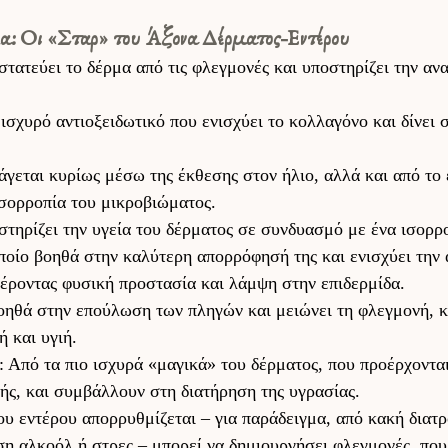
λα: Οι «Σταρ» του Άξονα Δέρματος-Εντέρου 
στατεύει το δέρμα από τις φλεγμονές και υποστηρίζει την αν
 ισχυρό αντιοξειδωτικό που ενισχύει το κολλαγόνο και δίνει 
άγεται κυρίως μέσω της έκθεσης στον ήλιο, αλλά και από το 
σορροπία του μικροβιώματος. 
στηρίζει την υγεία του δέρματος σε συνδυασμό με ένα ισορρ
ποίο βοηθά στην καλύτερη απορρόφησή της και ενισχύει την 
έροντας φυσική προστασία και λάμψη στην επιδερμίδα. 
οηθά στην επούλωση των πληγών και μειώνει τη φλεγμονή, κ
 και υγιή. 
: Από τα πιο ισχυρά «μαγικά» του δέρματος, που προέρχονται
ής, και συμβάλλουν στη διατήρηση της υγρασίας. 
υ εντέρου απορρυθμίζεται – για παράδειγμα, από κακή διατρ
η αλκοόλ ή στρες – μπορεί να δημιουργήσει φλεγμονές, που