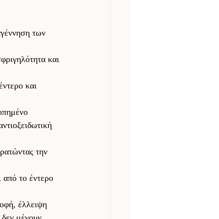
αγέννηση των 
σφριγηλότητα και 
έντερο και 
οπημένο 
αντιοξειδωτική 
ρατώντας την 
 από το έντερο 
οφή, έλλειψη 
 δεν μένουν 