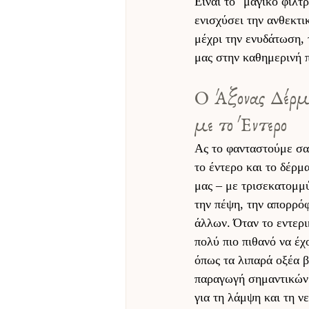
Είναι το "μαγικό φίλτ
ενισχύσει την ανθεκτι
μέχρι την ενυδάτωση, 
μας στην καθημερινή π
Ο Άξονας Δέρμα
με το Έντερο 
Ας το φανταστούμε σαν
το έντερο και το δέρμ
μας – με τρισεκατομμύ
την πέψη, την απορρό
άλλων. Όταν το εντερι
πολύ πιο πιθανό να έχ
όπως τα λιπαρά οξέα β
παραγωγή σημαντικών 
για τη λάμψη και τη νε