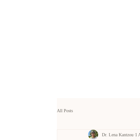
All Posts
Dr. Lena Kantzou
1 